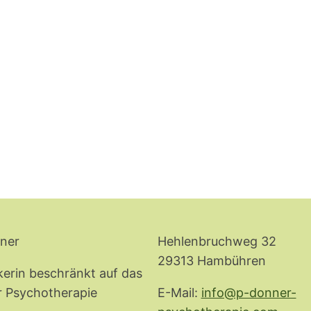
ner
Hehlenbruchweg 32
29313 Hambühren
ikerin beschränkt auf das
r Psychotherapie
E-Mail:
info@p-donner-